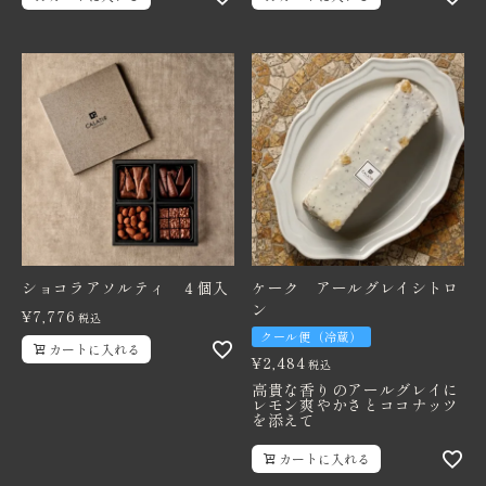
ショコラアソルティ ４個入
ケーク アールグレイシトロ
ン
¥
7,776
税込
クール便（冷蔵）
カートに入れる
¥
2,484
税込
高貴な香りのアールグレイに
レモン爽やかさとココナッツ
を添えて
カートに入れる