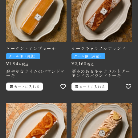
ケークシトロンヴェール
ケークキャラメルアマンド
クール便（冷蔵）
クール便（冷蔵）
¥
1,944
¥
2,160
税込
税込
爽やかなライムのパウンドケ
深みのあるキャラメルとアー
ーキ
モンドのパウンドケーキ
カートに入れる
カートに入れる