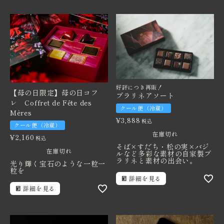
好評につき再販！
【母の日限定】母の日コフ
プラリネアソート
レ Coffret de Fête des
クール便（冷蔵）
Mères
¥
3,888
税込
クール便（冷蔵）
在庫切れ
¥
2,160
税込
そば×すだち・松の実×バジ
在庫切れ
ルなど多彩な素材の自家製プ
ラリネと素材の出会い。
光り輝く宝石のような一粒一
粒を
詳細を見る
詳細を見る