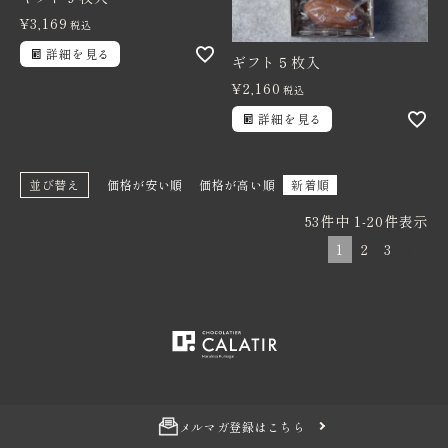
¥
3,169
税込
詳細を見る
ギフト５枚入
¥
2,160
税込
詳細を見る
並び替え
価格が安い順
価格が高い順
新着順
53
件中
1
-
20
件表示
1
2
3
メルマガ登録はこちら