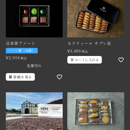
日本茶アソート
カラティール サブレ缶
¥
3,456
クール便（冷蔵）
税込
¥
2,916
税込
カートに入れる
在庫切れ
詳細を見る