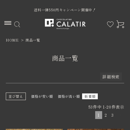
予約商品
送料一律550円キャンペーン開催中！
予約商品のみを表示
並び順
新着順
登録順
価格が安い順
HOME
商品一覧
ACCOUNT MENU
価格が高い順
優先度順
ようこそ ゲスト 様
レビュー順
キーワードヒット順
商品一覧
ログイン
新規会員登録
検索
詳細検索
並び替え
価格が安い順
価格が高い順
新着順
53
件中
1
-
20
件表示
カテゴリー
1
2
3
限定商品