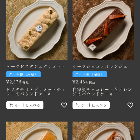
価格から探す
卸売り販売
インフォメーション
ケークピスタシュグリオット
ケークショコラオランジュ
クール便（冷蔵）
クール便（冷蔵）
¥
2,376
¥
2,484
税込
税込
ピスタチオとグリオットチェ
自家製チョコレートとオレン
リーのパウンドケーキ
ジのパウンドケーキ
カートに入れる
カートに入れる