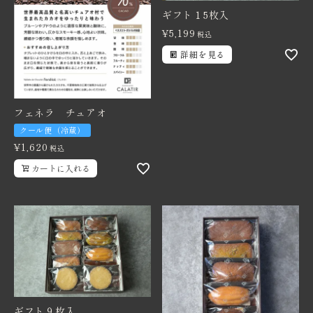
ギフト１5枚入
¥
5,199
税込
詳細を見る
フェネラ チュアオ
クール便（冷蔵）
¥
1,620
税込
カートに入れる
ギフト９枚入