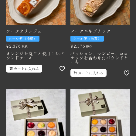
ケークオランジュ
ケークエキゾチック
クール便（冷蔵）
クール便（冷蔵）
¥
2,376
¥
2,376
税込
税込
オレンジを丸ごと使用したパ
パッション、マンゴー、ココ
ウンドケーキ
ナッツを合わせたパウンドケ
ーキ
カートに入れる
カートに入れる