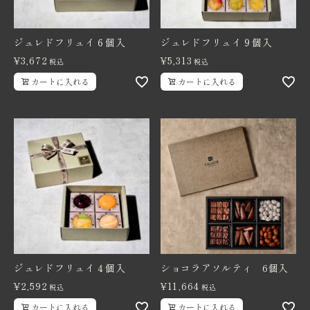
ジュレドフリュイ６個入
ジュレドフリュイ９個入
¥
3,672
¥
5,313
税込
税込
カートに入れる
カートに入れる
ジュレドフリュイ４個入
ショコラアソルティ 6個入
¥
2,592
¥
11,664
税込
税込
カートに入れる
カートに入れる