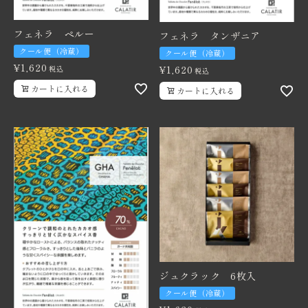
フェネラ ペルー
フェネラ タンザニア
クール便（冷蔵）
クール便（冷蔵）
¥
1,620
¥
1,620
税込
税込
カートに入れる
カートに入れる
ジュクラック 6枚入
クール便（冷蔵）