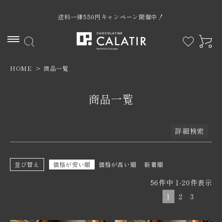
予約商品
送料一律550円キャンペーン開催中！
予約商品のみを表示
並び順
新着順
登録順
価格が安い順
HOME
商品一覧
ACCOUNT MENU
価格が高い順
優先度順
ようこそ ゲスト 様
レビュー順
キーワードヒット順
商品一覧
ログイン
新規会員登録
検索
詳細検索
並び替え
価格が安い順
価格が高い順
新着順
56
件中
1
-
20
件表示
カテゴリー
1
2
3
限定商品