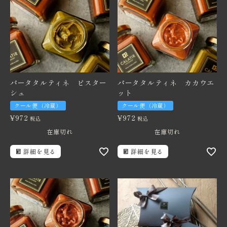
価格から探す
卸売り販売
インフォメーション
パータタルティネ ピスター
パータタルティネ カカウエ
シュ
ット
クール便（冷蔵）
クール便（冷蔵）
¥
972
¥
972
税込
税込
在庫切れ
在庫切れ
詳細を見る
詳細を見る