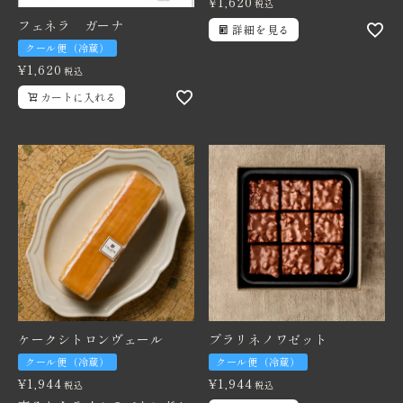
¥
1,620
税込
フェネラ ガーナ
詳細を見る
クール便（冷蔵）
¥
1,620
税込
カートに入れる
ケークシトロンヴェール
プラリネノワゼット
クール便（冷蔵）
クール便（冷蔵）
¥
1,944
¥
1,944
税込
税込