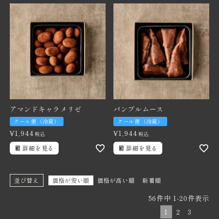
アマンドキャラメリゼ
パンプルムース
クール便（冷蔵）
クール便（冷蔵）
¥
1,944
¥
1,944
税込
税込
詳細を見る
詳細を見る
並び替え
価格が安い順
価格が高い順
新着順
56
件中
1
-
20
件表示
1
2
3