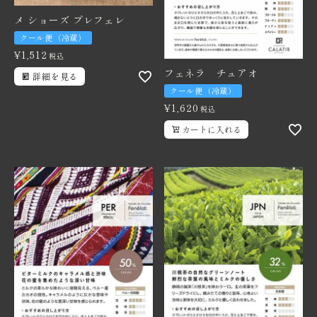
メ ショーズ プレフェレ
クール便（冷蔵）
¥
1,512
税込
フェネラ チュアオ
詳細を見る
クール便（冷蔵）
¥
1,620
税込
カートに入れる