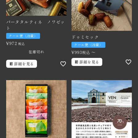
パータタルティネ ノワゼッ
ト
クール便（冷蔵）
ドゥミセック
¥
972
税込
クール便（冷蔵）
在庫切れ
¥
993
〜
税込
詳細を見る
詳細を見る