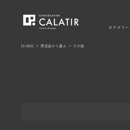
カテゴリー
HOME
限定品から選ぶ
その他
ACCOUNT MENU
ようこそ ゲスト 様
ボンボ
焼き菓
ログイン
新規会員登録
カテゴリー
限定商品