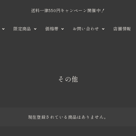
送料一律550円キャンペーン開催中！
限定商品
価格帯
お問い合わせ
店舗情報
ンショコラ
1,001円〜2,000円
タブレットショコラ
季節商品
大
そ
2,001円〜3,
会員制 
シ
口
の
限定商
注
他
子
5,001円〜
ガトー
ギ
文
お
その他
その他
問
い
合
せ
現在登録されている商品はありません。