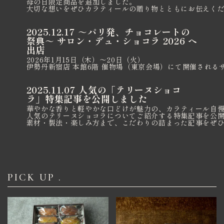
母の日限定商品を追加しました。
大切な想いをぜひカラティールの贈り物とともにお伝えく
2025.12.17 ～パリ発、チョコレートの
祭典～ サロン・デュ・ショコラ 2026 へ
出店
2026年1月15日（木）〜20日（火）
伊勢丹新宿店 本館6階 催物場（東京会場）にて開催されるサ
2025.11.07 人気の「テリーヌショコ
ラ」特集記事を公開しました
華やかな香りと軽やかな口どけが魅力の、カラティール自
人気のテリーヌショコラについてご紹介する特集記事を公
素材・製法・楽しみ方まで、こだわりの詰まった記事をぜ
PICK UP .