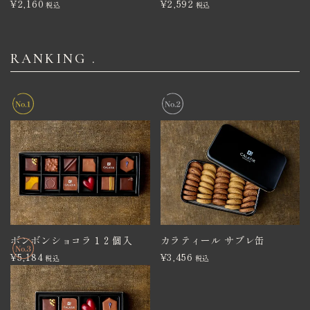
¥
2,160
¥
2,592
税込
税込
RANKING .
ボンボンショコラ１２個入
カラティール サブレ缶
¥
5,184
¥
3,456
税込
税込