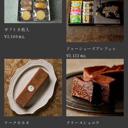
ギフト９枚入
¥
3,169
税込
ドゥーショーズプレフェレ
¥
3,132
税込
ケークカカオ
テリーヌショコラ