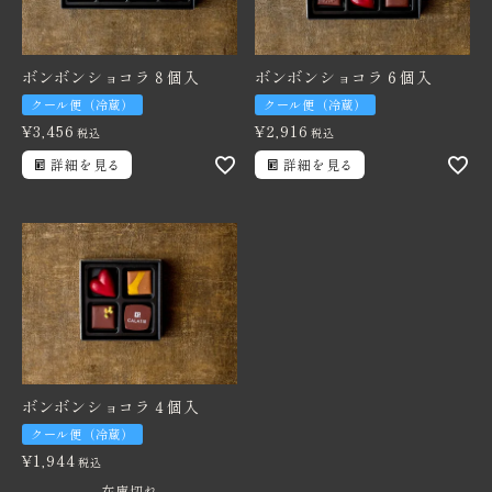
ボンボンショコラ８個入
ボンボンショコラ６個入
クール便（冷蔵）
クール便（冷蔵）
¥
3,456
¥
2,916
税込
税込
詳細を見る
詳細を見る
ボンボンショコラ４個入
クール便（冷蔵）
¥
1,944
税込
在庫切れ