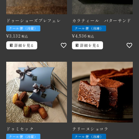
ドゥーショーズプレフェレ
カラティール バターサンド
クール便（冷蔵）
クール便（冷凍）
¥
3,132
¥
4,536
税込
税込
詳細を見る
詳細を見る
ドゥミセック
テリーヌショコラ
クール便（冷蔵）
クール便（冷凍）