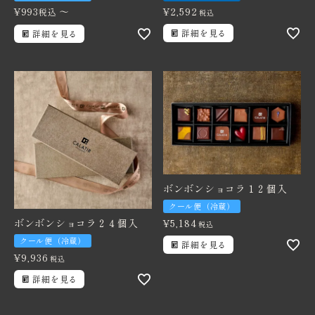
¥
993
〜
¥
2,592
税込
税込
詳細を見る
詳細を見る
ボンボンショコラ１２個入
クール便（冷蔵）
ボンボンショコラ２４個入
¥
5,184
税込
クール便（冷蔵）
詳細を見る
¥
9,936
税込
詳細を見る