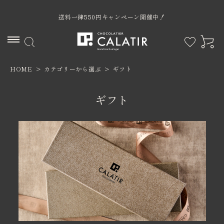
送料一律550円キャンペーン開催中！
HOME
カテゴリーから選ぶ
ギフト
ACCOUNT MENU
ようこそ ゲスト 様
ギフト
ログイン
新規会員登録
カテゴリー
限定商品