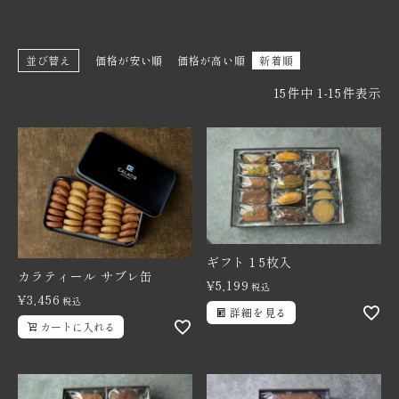
価格から探す
並び替え
価格が安い順
価格が高い順
新着順
卸売り販売
15
件中
1
-
15
件表示
インフォメーション
ギフト１5枚入
カラティール サブレ缶
¥
5,199
税込
¥
3,456
税込
詳細を見る
カートに入れる