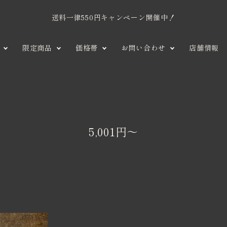
送料一律550円キャンペーン開催中！
限定商品
価格帯
お問い合わせ
店舗情報
ンショコラ
1,001円〜2,000円
タブレットショコラ
季節商品
大
そ
2,001円〜3,
会員制 
シ
口
の
限定商
注
他
子
5,001円〜
ガトー
ギ
文
お
5,001円～
その他
問
い
合
せ