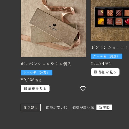
価格から探す
卸売り販売
インフォメーション
ボンボンショコラ１
クール便（冷蔵）
¥
5,184
ボンボンショコラ２４個入
税込
詳細を見る
クール便（冷蔵）
¥
9,936
税込
詳細を見る
並び替え
価格が安い順
価格が高い順
新着順