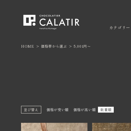
カテゴリー
HOME
価格帯から選ぶ
5,001円～
ACCOUNT MENU
ようこそ ゲスト 様
ボンボ
焼き菓
ログイン
新規会員登録
カテゴリー
並び替え
価格が安い順
価格が高い順
新着順
限定商品