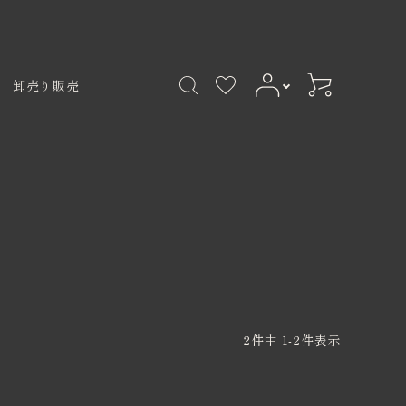
卸売り販売
000円
卸売
ョコラアソルティ
3,001円〜4,000円
夏季商品
4,001円〜5,000円
品
フト
その他
2
件中
1
-
2
件表示