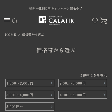
送料一律550円キャンペーン開催中！
HOME
価格帯から選ぶ
ACCOUNT MENU
ようこそ ゲスト 様
価格帯から選ぶ
ログイン
新規会員登録
5
件中
1
-
5
件表示
1,000～2,000円
2,001～3,000円
カテゴリー
3,001～4,000円
4,001～5,000円
限定商品
5,001円～