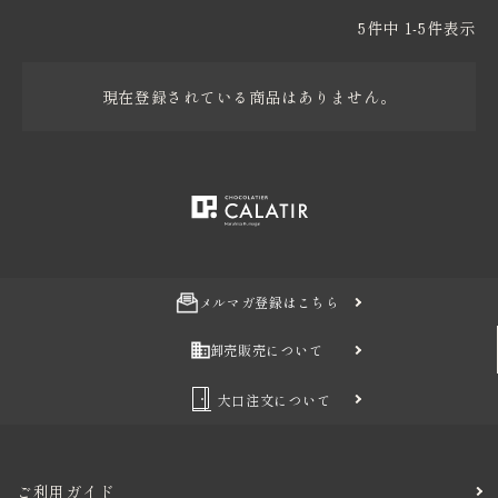
5
件中
1
-
5
件表示
価格から探す
卸売り販売
現在登録されている商品はありません。
インフォメーション
メルマガ登録はこちら
卸売販売について
大口注文について
ご利用ガイド