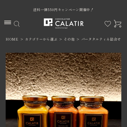
送料一律550円キャンペーン開催中！
HOME
カテゴリーから選ぶ
その他
パータタルティネ詰合せ
ACCOUNT MENU
ようこそ ゲスト 様
ログイン
新規会員登録
カテゴリー
限定商品