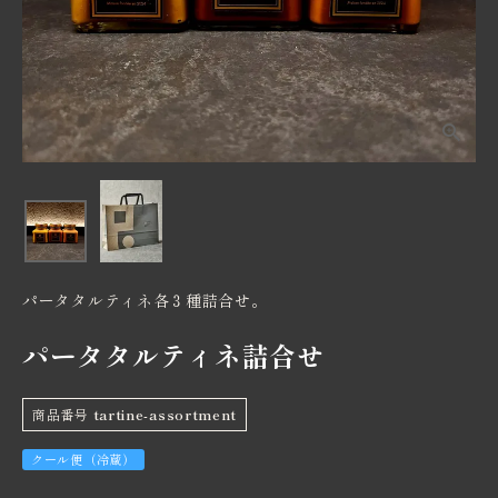
価格から探す
卸売り販売
インフォメーション
パータタルティネ各３種詰合せ。
パータタルティネ詰合せ
商品番号
tartine-assortment
クール便（冷蔵）