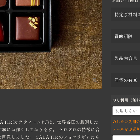
お届け可能日
特定原材料2
賞味期限
製品内容量
洋酒の有無
のし利用（無
ATIR(カラティール)では、世界各国の厳選した
のしをご入用
丁寧にお作りしております。 それぞれの特徴に合
メールをお送
意しました。 CALATIRのショコラがもたら