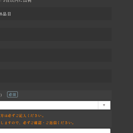
：5日以内に出荷
8品目
料）
(必
須)
の方は必ずご記入ください。
りしますので、必ずご確認・ご返信ください。