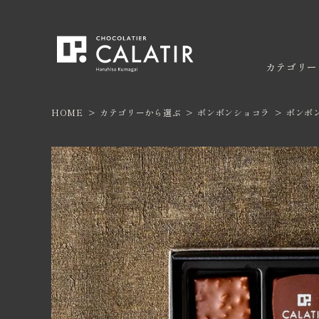
カテゴリー
HOME
カテゴリーから選ぶ
ボンボンショコラ
ボンボ
ACCOUNT MENU
ようこそ ゲスト 様
ボンボ
焼き菓
ログイン
新規会員登録
カテゴリー
限定商品