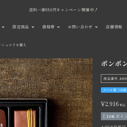
送料一律550円キャンペーン開催中！
限定商品
価格帯
お問い合わせ
店舗情報
ンショコラ６個入
ンショコラ
1,001円〜2,000円
タブレットショコラ
季節商品
大
そ
2,001円〜3,
会員制 
シ
口
の
限定商
ボンボ
注
他
子
5,001円〜
ガトー
ギ
文
お
その他
問
商品番号
A00
い
合
クール便（冷蔵
せ
¥
2,916
税込
[
108
ポイン