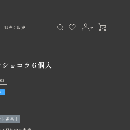
卸売り販売
000円
卸売
ョコラアソルティ
3,001円〜4,000円
夏季商品
4,001円〜5,000円
品
ンショコラ６個入
フト
その他
02
）
ト進呈 ]