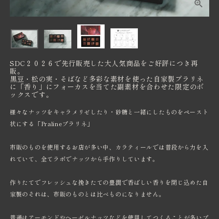
価格から探す
卸売り販売
SDC２０２６で先行販売した大人気商品をご好評につき再
インフォメーション
販。
黒豆・松の実・そばなど多彩な素材を使った自家製プラリネ
に「香り」にフォーカスを当てた副素材を合わせた限定のボ
ックスです。
様々なナッツをキャラメリゼしたり・砂糖と一緒にしたものをペースト
状にする
「Pralineプラリネ」
市販のものを使用するお店が多い中、カラティールでは普段から力を入
れていて、全てラボでナッツから手作りしています。
作りたてでフレッシュな挽きたての豊潤で香ばしい香りを閉じ込めた自
家製のそれは、市販のものとは比べものになりません。
普通はアーモンドやヘーゼルナッツなどを使用してつくることが多いプ