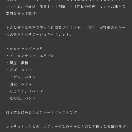
ラリネを、今回は「蕎麦」・「胡麻」・「向日葵の種」といった様々な
素材を使って製作。
そんな様々な素材で作った自家製プラリネを、「香り」が特徴のもう一
つの素材とマリアージュさせています。
・ココナッツヴァニラ
・ピーカンナッツ、エラブル
・黒豆、黒糖
・そば、スダチ
・セザム、みりん
・山椒、みかん
・ひまわり、ラベンダー
・松の実、バジル
計８粒を詰め合わせアソートボックスです。
シャリっとしたもの、エアリーでなめらかなものなど様々な表情の各プ