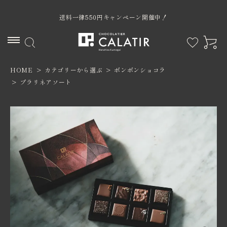
送料一律550円キャンペーン開催中！
HOME
カテゴリーから選ぶ
ボンボンショコラ
ACCOUNT MENU
プラリネアソート
ようこそ ゲスト 様
ログイン
新規会員登録
カテゴリー
限定商品