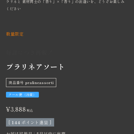
ラリネと 素材同士の「香り」×「香り」の出逢いを、どうぞお楽しみ
ください
数量限定
好評につき再販！
プラリネアソート
商品番号
pralineassorti
クール便（冷蔵）
¥
3,888
税込
[
144
ポイント進呈 ]
お届け可能日：5日以内に出荷