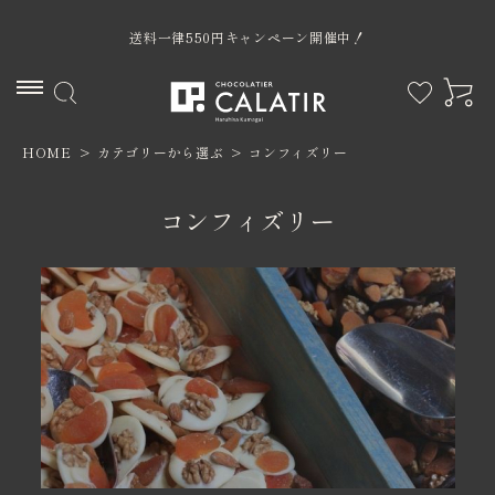
送料一律550円キャンペーン開催中！
HOME
カテゴリーから選ぶ
コンフィズリー
ACCOUNT MENU
ようこそ ゲスト 様
コンフィズリー
ログイン
新規会員登録
カテゴリー
限定商品